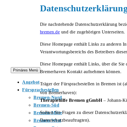
Zum
Datenschutzerklärun
Inhalt
springen
Die nachstehende Datenschutzerklärung bezieh
bremen.de
und die zugehörigen Unterseiten.
Diese Homepage enthält Links zu anderen Inte
Verantwortungsbereichs des Betreibers dieser 
Diese Homepage enthält Links, über die Sie 
Primäres Menü
Bremerhaven Kontakt aufnehmen können.
Angebot
Träger der Fürsprachestellen in Bremen ist 
Fürsprachestellen
von Bremerhaven):
Bremen-Nord
Therapiehilfe Bremen gGmbH
– Johann-Kü
Bremen-Süd
Sollten Sie Fragen zu dieser Datenschutzerkl
Bremen-Mitte
Datenschutzbeauftragten).
Bremen-West