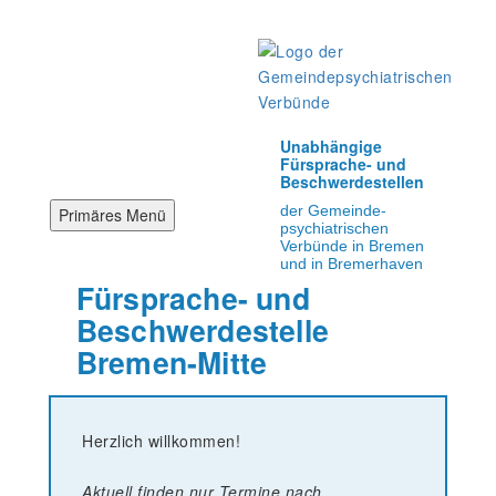
Zum
Inhalt
springen
Unabhängige
Fürsprache- und
Beschwerdestellen
der Gemeinde-
Primäres Menü
psychiatrischen
Verbünde in Bremen
und in Bremerhaven
Fürsprache- und
Beschwerdestelle
Bremen-Mitte
Herzlich willkommen!
Aktuell finden nur Termine nach